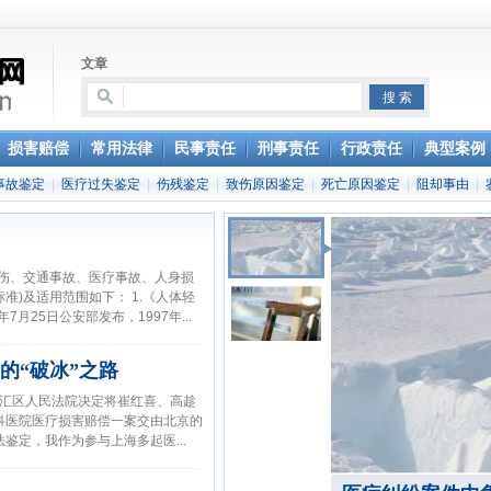
文章
事权利
损害赔偿
常用法律
民事责任
刑事责任
行政责任
典型案例
事故鉴定
|
医疗过失鉴定
|
伤残鉴定
|
致伤原因鉴定
|
死亡原因鉴定
|
阻却事由
|
偿纠纷案件若干问题的指导意见（试行）》
工伤、交通事故、医疗事故、人身损
准)及适用范围如下： 1.《人体轻
7月25日公安部发布，1997年...
的“破冰”之路
市徐汇区人民法院决定将崔红喜、高趁
科医院医疗损害赔偿一案交由北京的
鉴定，我作为参与上海多起医...