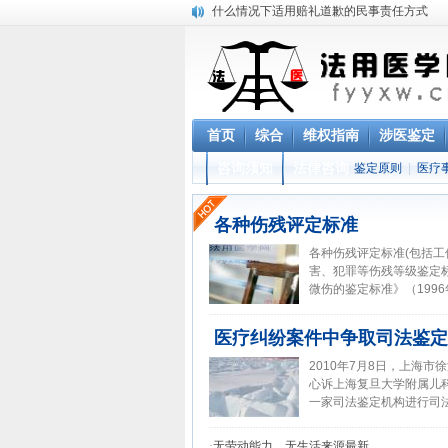
什么情况下适用赔礼道歉的民事责任方式
书写医疗纠纷案件诉状的注意事项
医疗纠纷法用医学概况研究
伤害案件中法用医学的难题研究
医疗纠纷案件中的难题研究
医疗纠纷案件可以选择依据什么法律主张民
首页
综合
维权指南
涉医鉴定
涉及医疗纠纷的刑事案件中的刑法规定
“未查先知”CT结果，病历被指造假
咨询须知
法律咨询
鉴定原则
|
医疗
江西省高级人民法院《关于审理医疗损害赔
法用医学的现状
各种伤残评定标准
各种伤残评定标准(包括
害、犯罪等伤残等级鉴定标
微伤的鉴定标准》（1996年
医疗纠纷案件中争取司法鉴定
2010年7月8日，上海
心诉上海复旦大学附属儿
一家司法鉴定机构进行司法
·
无劳动能力、无生活来源最新...