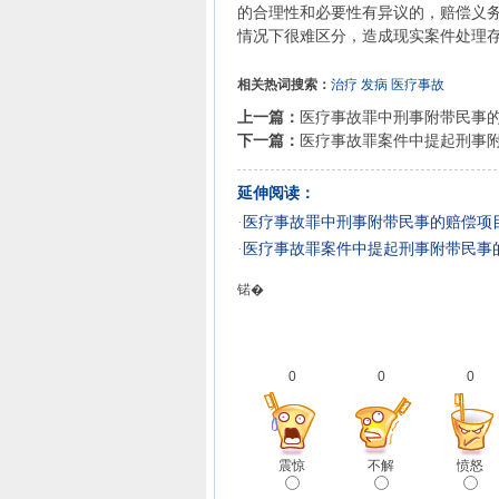
的合理性和必要性有异议的，赔偿义
情况下很难区分，造成现实案件处理
相关热词搜索：
治疗
发病
医疗事故
上一篇：
医疗事故罪中刑事附带民事
下一篇：
医疗事故罪案件中提起刑事
延伸阅读：
·
医疗事故罪中刑事附带民事的赔偿项
·
医疗事故罪案件中提起刑事附带民事
锘�
0
0
0
震惊
不解
愤怒