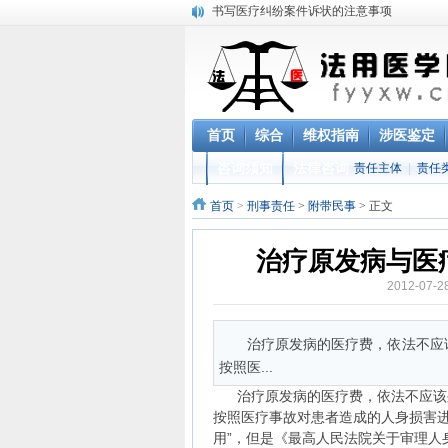
书写医疗纠纷案件诉状的注意事项
医疗纠纷法用医学概况研究
伤害案件中法用医学的难题研究
医疗纠纷案件中的难题研究
医疗纠纷案件可以选择依据什么法律主张民
涉及医疗纠纷的刑事案件中的刑法规定
首页
综合
维权指南
涉医鉴定
“未查先知”CT结果，病历被指造假
江西省高级人民法院《关于审理医疗损害赔
咨询须知
法律咨询
责任主体
|
责任
法用医学的现状
首页
>
刑事责任
>
附带民事
> 正文
什么情况下适用赔礼道歉的民事责任方式
治疗原发病与医
2012-07
治疗原发病的医疗费，依法不应
按照医...
治疗原发病的医疗费，依法不应该
按照医疗事故对患者造成的人身损害
用”，但是《最高人民法院关于审理人