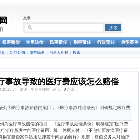
文章
事权利
损害赔偿
常用法律
民事责任
刑事责任
行政责任
典型案例
偿纠纷案件若干问题的指导意见（试行）》
类别
|
定罪处罚
|
附带民事
|
当事人和解
|
搜索
疗事故导致的医疗费应该怎么赔偿
-28 20:18:34 来源：申红平律师 评论：
0
点击：
该列为医疗事故赔偿的项目，《医疗事故处理条例》明确规定医疗费
列为医疗事故赔偿的项目，《医疗事故处理条例》明确规定“医疗费
进行治疗所发生的医疗费用计算，凭据支付，但不包括原发病医疗费
身损害赔偿案件适用法律若干问题的解释》规定，赔偿义务人对治疗