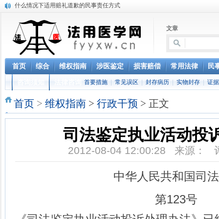
什么情况下适用赔礼道歉的民事责任方式
书写医疗纠纷案件诉状的注意事项
医疗纠纷法用医学概况研究
文章
伤害案件中法用医学的难题研究
医疗纠纷案件中的难题研究
医疗纠纷案件可以选择依据什么法律主张民事权利
首页
综合
维权指南
涉医鉴定
损害赔偿
常用法律
民
涉及医疗纠纷的刑事案件中的刑法规定
“未查先知”CT结果，病历被指造假
咨询须知
法律咨询
首要措施
|
常见误区
|
封存病历
|
实物封存
|
证据
江西省高级人民法院《关于审理医疗损害赔偿纠纷案件若干问题的指导意见（
首页
>
维权指南
>
行政干预
> 正文
法用医学的现状
司法鉴定执业活动投
2012-08-04 12:00:28 来源：
中华人民共和国司法
第123号