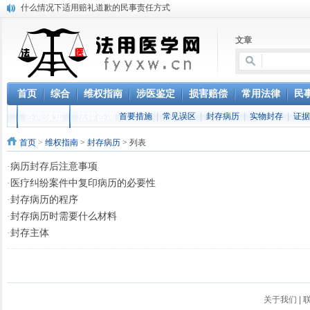
什么情况下适用赔礼道歉的民事责任方式
书写医疗纠纷案件诉状的注意事项
医疗纠纷法用医学概况研究
文章
伤害案件中法用医学的难题研究
医疗纠纷案件中的难题研究
医疗纠纷案件可以选择依据什么法律主张民事权利
首页
综合
维权指南
涉医鉴定
损害赔偿
常用法律
民
涉及医疗纠纷的刑事案件中的刑法规定
“未查先知”CT结果，病历被指造假
咨询须知
法律咨询
首要措施
|
常见误区
|
封存病历
|
实物封存
|
证据
江西省高级人民法院《关于审理医疗损害赔偿纠纷案件若干问题的指导意见（
首页
>
维权指南
>
封存病历
> 列表
法用医学的现状
·
病历封存后注意事项
·
医疗纠纷案件中复印病历的必要性
·
封存病历的程序
·
封存病历时需要什么材料
·
封存主体
关于我们
|