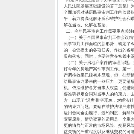
人民法院基层基础建设的若干意见》
全面加强对基层民事审判工作的监督
平，着力提高化解矛盾和维护社会和谐
解在当地、化解在基层。
二、今年民事审判工作需要重点关注
（一）关于全国民事审判工作会议精
民事审判工作面临的新形势，确定了
的，会议提出的各项任务、作出的各
贯彻落实。同时，也要注意在实践中
（二）关于房地产案件的审理问题。
好今年的房地产案件审判工作。第一
产调控效果已经初步显现，但一些新
给民事审判带来的一些压力，更要清
机。依法维护各方当事人权益，促进
要准确界定合同对当事人的约束力。
方，出现了“退房潮”等现象，对经济
的约束力问题。要站在维护法律严肃
运用合同全面履行、违约制度、解除
变更原则。情势变更的适用是一个重
更的情势与正常的市场风险、交易风
益失衡的严重程度以及继续交易的可