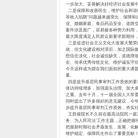
一步加大。妥善解决好经济社会发展
二是保障和改善民生，维护社会和谐稳
等收入陷阱”问题越来越突出，保障和
业、婚姻家庭、食品药品安全、道路
案件涉及面广，容易被各种势力利用
最大限度满足人民群众新要求新期待
三是促进社会主义文化大发展大繁荣
就，但文化建设相对滞后，加之国际
想信念淡化，社会诚信缺失，道德滑
全、传承优秀传统文化、维护诚实守
今天这样成为摆在我们面前的重大课
量。
四是提升基层民事审判工作质效的要
体访持续增多，加强源头治理、加大
之重。去年十月，十一届全国人大常委
同时提出了许多很好的意见建议，今
步提升基层民事审判工作质效，夯实
王胜俊院长不久前在最高法院民一庭2
务、为人民司法’工作主题，正确把握
把握新时期社会矛盾发生、发展、化
维护稳定、保障民生作出了重要贡献！