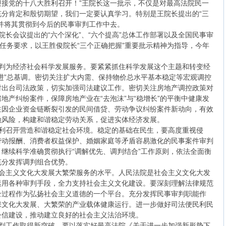
接党的十八大胜利召开！”王院长这一批示，不仅是对最高法院民一
分肯定和殷切期望，我们一定要认真学习。特别是王院长提出的“三
并将其贯彻到今后的民事审判工作中去。
长会议提出的“六个深化”、“六个提高”总体工作部署以及全国民事审
要任务要求，以王胜俊院长“三个正确把握”重要批示精神为指导，今年
判为经济社会科学发展服务。要紧紧抓住科学发展这个主题和转变经
进”总基调。密切关注扩大内需、保持物价总水平基本稳定等宏观调控
时出台司法政策，切实加强司法建议工作。密切关注房地产调控政策对
地产纠纷案件，保障房地产业在“去泡沫”与“稳增长”的平衡中健康发
注因企业资金链断裂引发的民间借贷、劳动争议纠纷案件新动向，有效
融风险，构建和谐稳定劳动关系，促进实体经济发展。
利召开营造和谐稳定社会环境。稳定的基础在民生，要高度重视侵
劳动报酬、消费者权益保护、婚姻家庭等矛盾容易激化的民事案件审判
继续科学准确贯彻执行“调解优先、调判结合”工作原则，依法全面衡
充分发挥调判组合优势。
会主义文化大发展大繁荣服务的水平。人民法院是社会主义文化大发
运用各种审判手段，全力支持社会主义文化建设。要深刻理解法律规范
全过程作为弘扬社会主义道德的一个平台。充分发挥民事审判职能作
保文化大发展、大繁荣的产业载体健康运行。进一步做好司法便民利民
公信建设，推动建立良好的社会主义法治环境。
判工作取得新突破。要以落实好最高法院《关于进一步加强新形势下