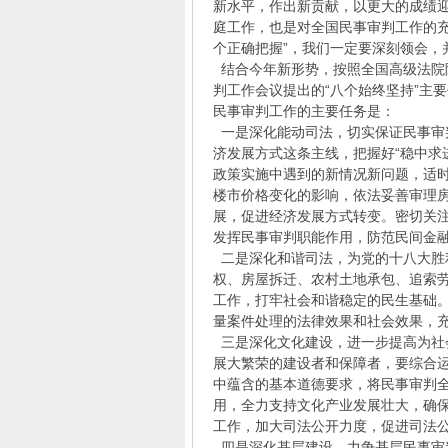
新水平，作出新贡献，以更大的成绩迎
庭工作，也是对全国民事审判工作的充
个正确把握”，我们一定要深刻领会，
结合今年新形势，按照全国高级法院院
判工作会议提出的“八个始终坚持”主
民事审判工作的主要任务是：
一是深化能动司法，切实保证民事审
济发展方式这条主线，把握好“稳中求
政策实施中遇到的新情况新问题，适
楼市价格变化的影响，依法妥善审理房
展，促进经济发展方式转变。密切关
发挥民事审判职能作用，防范民间金
二是深化和谐司法，为党的十八大胜
权、房屋拆迁、农村土地承包、追索
工作，打牢社会和谐稳定的民生基础。
量案件处理的法律效果和社会效果，
三是深化文化建设，进一步提高为社
展大繁荣的建设者和保障者，要综合
中蕴含的基本道德要求，将民事审判
用，全力支持文化产业发展壮大，确
工作，加大司法公开力度，促进司法
四是深化基层建设，力争基层民事审