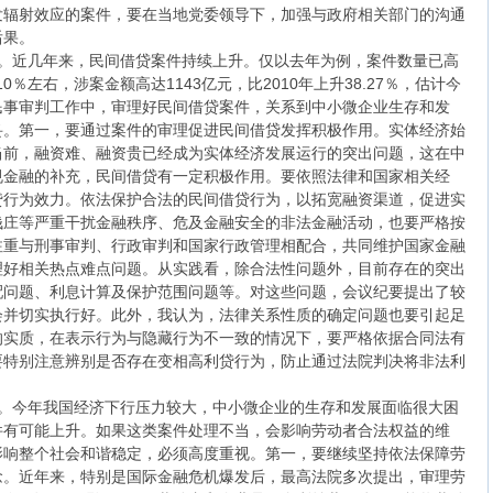
发辐射效应的案件，要在当地党委领导下，加强与政府相关部门的沟通
后果。
。近几年来，民间借贷案件持续上升。仅以去年为例，案件数量已高
0％左右，涉案金额高达1143亿元，比2010年上升38.27％，估计今
民事审判工作中，审理好民间借贷案件，关系到中小微企业生存和发
妥。第一，要通过案件的审理促进民间借贷发挥积极作用。实体经济始
当前，融资难、融资贵已经成为实体经济发展运行的突出问题，这在中
规金融的补充，民间借贷有一定积极作用。要依照法律和国家相关经
贷行为效力。依法保护合法的民间借贷行为，以拓宽融资渠道，促进实
钱庄等严重干扰金融秩序、危及金融安全的非法金融活动，也要严格按
注重与刑事审判、行政审判和国家行政管理相配合，共同维护国家金融
理好相关热点难点问题。从实践看，除合法性问题外，目前存在的突出
配问题、利息计算及保护范围问题等。对这些问题，会议纪要提出了较
会并切实执行好。此外，我认为，法律关系性质的确定问题也要引起足
的实质，在表示行为与隐藏行为不一致的情况下，要严格依据合同法有
要特别注意辨别是否存在变相高利贷行为，防止通过法院判决将非法利
。今年我国经济下行压力较大，中小微企业的生存和发展面临很大困
件有可能上升。如果这类案件处理不当，会影响劳动者合法权益的维
影响整个社会和谐稳定，必须高度重视。第一，要继续坚持依法保障劳
念。近年来，特别是国际金融危机爆发后，最高法院多次提出，审理劳