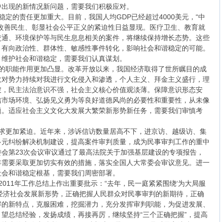
中出现的新情况新问题，需要我们积极应对。
定的责任更加重大。目前，我国人均GDP已经超过4000美元，“中
改善民生、彰显社会公平正义的紧迫性日益显现。医疗卫生、教育就
交通、环境保护等与民生息息相关的案件，将继续保持增长态势。这些
，有向政治性、群体性、敏感性事件转化，影响社会和谐稳定的可能。
，维护社会和谐稳定，需要我们认真谋划。
的职能作用更加凸显。改革开放以来，我国经济取得了世所瞩目的成
敌对势力持续对我进行文化侵入和渗透，个人主义、拜金主义盛行，理
坡，民主法治意识不强，社会主义核心价值观淡薄。保障意识形态安
信市场环境、弘扬见义勇为等良好道德风尚的必要性和重要性，从未像
题。适应社会主义文化大发展大繁荣新形势新任务，需要我们审慎考
求更加紧迫。近年来，涉诉信访数量居高不下，进京访、越级访、集
多元纠纷解决机制建设，提高案件审判质量，成为民事审判工作的重中
会第23次会议审议通过了最高法院关于加强基层建设的专项报告，
年需要采取更加切实有效的措施，落实全国人大常委会审议意见。进一
社会和谐稳定根基，需要我们周密部署。
011年工作总结上作出重要批示：“去年，民一庭紧紧围绕‘为大局服
经济社会发展新形势，正确把握人民群众对民事审判的新期待，正确
解的新特点，克服困难，挖掘潜力，充分发挥审判职能，为促进发展、
望总结经验，发扬成绩，再接再厉，继续坚持“三个正确把握”，提高