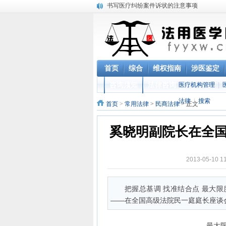
书写医疗纠纷案件诉状的注意事项
医疗纠纷法用医学概况研究
伤害案件中法用医学的难题研究
医疗纠纷案件中的难题研究
医疗纠纷案件可以选择依据什么法律主张民
涉及医疗纠纷的刑事案件中的刑法规定
首页
综合
维权指南
涉医鉴定
“未查先知”CT结果，病历被指造假
江西省高级人民法院《关于审理医疗损害赔
咨询须知
法律咨询
医疗机构管理
|
法用医学的现状
法律
|
搜索
首页
>
常用法律
>
民商法律
> 正文
什么情况下适用赔礼道歉的民事责任方式
奚晓明副院长在全
2013-05-1
把握总基调 找准结合点 最大
——在全国高级法院民一庭庭长座谈会上
最大