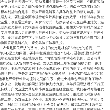
我今天还要再强调一下。劳动者和企业是一个利益共同体，不能将劳动
。要努力寻求两者之间的最佳平衡点和结合点，把保护劳动者眼前利
、根本利益结合起来，最大限度化解双方具体利益上的相对差异。第
处理方法。要注意全面审视劳动争议案件的裁判效果，对暂时存在资金
微企业，尽量通过和解、调解等方式，鼓励劳动者与企业共渡难关，避
且以恶意欠薪等形式损害劳动者权益的企业，要加大审判和财产保全力
，要注重形成合力化解重大群体性纠纷。劳动争议最容易演变为群体性
很强。要注重多管齐下，主动接受党委领导，加强与政府相关部门沟通
的协同联动化解机制，避免风险扩散和失控。
。农业是国民经济的基础，农村的稳定是社会和谐稳定的前提。“三
的核心是土地问题，要牢牢把握住土地这个核心，妥善处理好涉农民
承包经营权和宅基地使用权。“两地”是实现“耕者有其田、居者有其
和国家长治久安的重要基础。加大对农民土地权益的保护力度，是涉
本原则。要站在稳定农村社会和保障农民生存权的高度，依法坚决制裁
违法行为，充分发挥好“两地”作为经济发展、社会稳定“储水器”和“解
地承包经营权维护与流转之间的关系，促进土地承包经营权有序流转
返乡创业、就地就业的司法保障和支持力度。今年我国经济增长下行压
机持续，广大企业尤其是中小微企业面临经营困难。我们要对可能引发
，注重吸收借鉴国际金融危机爆发后的处理经验，继续强化对返乡创
保护工作，为农民工返乡创业、就地就业创造有利司法环境。第三，要
年初，农民工“讨薪难”就会成为社会关注的热点。最高法院连续两年就
效审理好此类案件，更要注意发挥司法能动作用，研究司法环节破解这