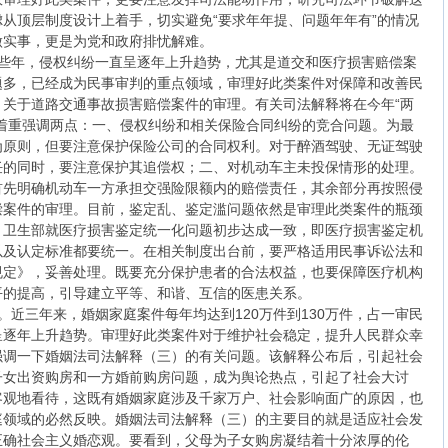
从顶层制度设计上着手，切实避免“要求年年提、问题年年有”的情况
做实事，更是为党和政府排忧解难。
些年，侵权纠纷一直呈逐年上升趋势，尤其是道交和医疗损害赔偿案
题多，已经成为民事审判的重点领域，审理好此类案件对保障和改善民
关于道路交通事故损害赔偿案件的审理。有关司法解释将在今年“两
着重强调两点：一、侵权纠纷和相关保险合同纠纷的竞合问题。为最
为原则，但要注意保护保险公司的合同权利。对于醉酒驾驶、无证驾驶
任的同时，要注意保护其追偿权；二、对机动车主未投保情形的处理。
首先明确机动车一方承担交强险限额内的赔偿责任，其余部分再按照侵
偿案件的审理。目前，鉴定乱、鉴定滥问题依然是审理此类案件的瓶颈
、卫生部就医疗损害鉴定统一化问题初步达成一致，即医疗损害鉴定机
以及认定标准都要统一。在相关制度出台前，要严格适用民事诉讼法和
规定》，妥善处理。既要充分保护患者的合法权益，也要保障医疗机构
平的提高，引导建立平等、和谐、互信的医患关系。
近三年来，婚姻家庭案件每年均达到120万件到130万件，占一审民
呈逐年上升趋势。审理好此类案件对于维护社会稳定，提升人民群众幸
强调一下婚姻法司法解释（三）的有关问题。该解释公布后，引起社会
子女出资购房和一方婚前购房问题，成为舆论热点，引起了社会大讨
客观地看待，这既有婚姻家庭涉及千家万户、社会影响面广的原因，也
庭领域的必然反映。婚姻法司法解释（三）的主要目的就是适应社会发
正确社会主义婚恋观。要看到，父母为子女购房凝结着十分浓厚的伦