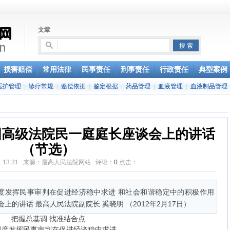
文章
事权利
损害赔偿
常用法律
民事责任
刑事责任
行政责任
典型案例
偿纠纷案件若干问题的指导意见（试行）》
医护管理
|
诊疗常规
|
赔偿依据
|
鉴定根据
|
药品管理
|
血液管理
|
血液制品管理
国高级法院民一庭庭长座谈会上的讲话
（节选）
0 11:13:31 来源：最高人民法院网站 评论：
0
点击：
限度发挥民事审判在促进经济稳中求进 和社会和谐稳定中的积极作用
的讲话 最高人民法院副院长 奚晓明 （2012年2月17日）
把握总基调 找准结合点
限度发挥民事审判在促进经济稳中求进