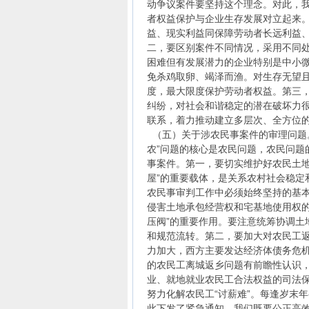
动争议案件要坚持这个理念。对此，
者权益保护与企业生存发展对立起来
益、现实利益同保障劳动者长远利益
二，要区别案件不同情况，采用不同
困难但有发展潜力的企业特别是中小
免杀鸡取卵、竭泽而渔。对生存无望
度，最大限度保护劳动者权益。第三
纠纷，对社会和谐稳定的潜在破坏力
联系，着力推动建立多层次、全方位
（五）关于涉农民事案件的审理问题
农”问题的核心是农民问题，农民问题
事案件。第一，要切实维护好农民土地
屋”的重要载体，是关系农村社会稳定
农民事审判工作中必须始终坚持的基
侵害土地承包经营权和宅基地使用权的
压阀”的重要作用。要注意统筹协调土
和规范流转。第二，要加大对农民工
力加大，西方主要发达经济体债务危
的农民工离城返乡问题有前瞻性认识
业、就地就业农民工合法权益的司法
努力化解农民工“讨薪难”。每逢岁末
此下发了紧急通知。我们既要公正高