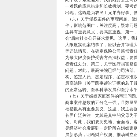
一难题的应急措施和长效机制。要考虑
出现，这既是为农民工兄弟办好事、
（六）关于侵权案件的审理问题。近
件，影响范围广，关注度高，疑难问
生具有重要意义，要高度重视。第一，
会”后向社会公开征求意见。这里，我
大限度实现案结事了，应以合并审理
等违法情形。在确定保险公司赔偿责
为最大限度保护受害方合法权益，要
权责任划分。第二，关于医疗损害赔
问题，对此，最高法院已经与司法部
构、鉴定人员、鉴定程序、鉴定标准
最高法院《关于民事诉讼证据的若干
的正常运转、医学科学发展和医疗水
（七）关于婚姻家庭案件的审理问题。
商事案件总数的五分之一强，且数量
福指数具有重要意义。这里，我主要
各界广泛关注，尤其是其中的父母为
论。对此，我们要历史地、全面地、
是经济社会发展到一定阶段在婚姻家
展新形势，明晰财产权属、推动树立