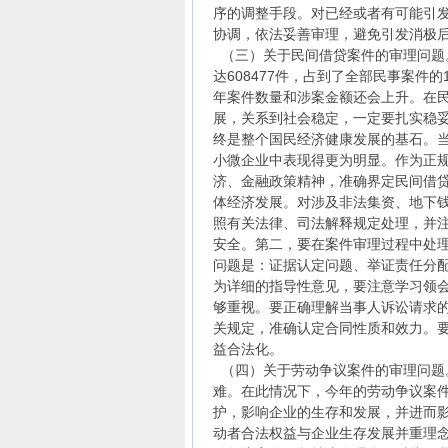
序的调整手段。对已经或者有可能引
协调，依法妥善审理，避免引发消极
（三）关于民间借贷案件的审理问题
达608477件，占到了全部民事案件的1
年案件数量和涉案金额还会上升。在
展，关系到社会稳定，一定要扎实稳
终是整个国民经济健康发展的基石。
小微企业中表现得更为明显。作为正
济、金融政策精神，准确界定民间借
体经济发展。对涉及非法集资、地下
照有关法律、司法解释规定处理，并
安全。第二，要在案件审理过程中处
问题是：证据认定问题、举证责任分
为详细的指导性意见，要注意学习领
够重视。要正确理解当事人诉讼请求
关规定，准确认定合同性质和效力。
益合法化。
（四）关于劳动争议案件的审理问题
难。在此情况下，今年的劳动争议案
护，影响企业的生存和发展，并进而
动者合法权益与企业生存发展并重理