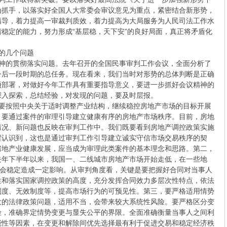
为抓手，以落实好全国人大常委会审议意见为重点，紧密结合新形势，
指导，着力提高一审裁判质效，着力提高为大局服务为人民司法工作水
稳定的能力，努力形成“基层稳，天下安”的良好局面，真正将矛盾化
的几个问题
神的贯彻落实问题。去年召开的全国民事审判工作会议，全面分析了
今后一段时期的总任务。现在看来，我们当时对形势的总体判断是正确
项部署，对做好今年工作具有重要指导意义，要进一步抓好会议精神的
深入探索，总结经验，对发现的问题，要及时层报。
要按照中央关于适时调整产业结构，继续稳控房地产市场的目标开展
，要通过案件的审理引导建立健康有序的房地产市场秩序。目前，房地
情况、新问题也反映在审判工作中。我们既要看到房地产调控政策实施
醒认识到，这也是通过审判工作引导建立诚实守信市场交易秩序的契
房地产业健康发展，应当成为审理此类案件的基本理念和思路。第二，
去年下半年以来，我国一、二线城市房地产市场开始走低，在一些地
社会稳定造成一定影响。从审判角度看，关键是要把握好合同对当事人
性和落实国家调控政策的高度，充分发挥合同效力多层次性特点，依法
制度、无效制度等，提高市场行为的可预见性。第三，要严格适用情势
大的法律政策问题，适用不当，会带来较大系统性风险。要严格区分变
险，准确界定情势变更与显失公平的界限。全面准确衡量当事人之间利
能性等因素，在变更和解除间优先选择最有利于促进交易和稳定经济秩