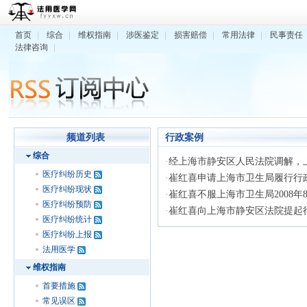
首页
|
综合
|
维权指南
|
涉医鉴定
|
损害赔偿
|
常用法律
|
民事责任
法律咨询
|
频道列表
行政案例
综合
·
经上海市静安区人民法院调解，上海
医疗纠纷历史
·
崔红喜申请上海市卫生局履行行
医疗纠纷现状
·
崔红喜不服上海市卫生局2008年8月
医疗纠纷预防
·
崔红喜向上海市静安区法院提起
医疗纠纷统计
医疗纠纷上报
法用医学
维权指南
首要措施
常见误区